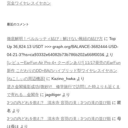
完全ワイヤレスイヤホン
最近のコメント
徹底解明！ベルルッティ結び：解けない靴紐の結び方
に
Top
Up 36,824.13 USDT >>> graph.org/BALANCE-3682444-USD-
04-21-3?hs=ca93332e64082b73b786b202a668f003&
より
[レビューEarFun Air Pro 4+ クーポンあり!] 11/17発売のEarFun
新作 こだわりのDD+BAのハイブリッド型ワイヤレスイヤホン
[ねこしぃの周辺機器]
に
Kazino_hwka
より
逆さ金閣撮影成功(微妙)!! 修学旅行で訪問した時よりも近くま
で寄れる…金閣寺
に
jagdtiger
より
3つの内どれを飲む? 清水寺 音羽の滝：3つの滝の並び順
に
匿
名
より
3つの内どれを飲む? 清水寺 音羽の滝：3つの滝の並び順
に
母
は母は
より