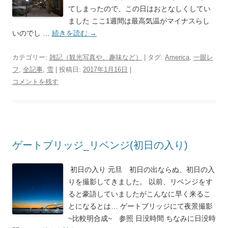
てしまったので、この日はおとなしくしてい
ました ここ1週間は最高気温がマイナスらし
いのでし …
続きを読む
→
カテゴリー:
雑記（観光写真や、趣味など）
| タグ:
America
,
一眼レ
フ
,
全記事
,
雪
| 投稿日:
2017年1月16日
|
コメントを残す
ゲートブリッジ_リベンジ(初日の入り)
初日の入り 元旦 初日の出ならぬ、初日の入
りを撮影してきました。 以前、リベンジをす
ると豪語していましたがこんなに早く来るこ
とになるとは… ゲートブリッジにて夜景撮影
~比較明合成~ 参照 日没時間 ちなみに日没時