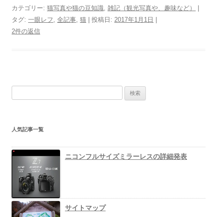
カテゴリー:
猫写真や猫の豆知識
,
雑記（観光写真や、趣味など）
|
タグ:
一眼レフ
,
全記事
,
猫
| 投稿日:
2017年1月1日
|
2件の返信
検
索
:
人気記事一覧
ニコンフルサイズミラーレスの詳細発表
サイトマップ