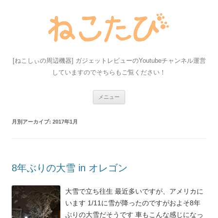
[ねこしぃの周辺機器] ガジェットレビューのYoutubeチャンネル運営
していますのでそちらもご覧ください！
コ
メニュー
ン
テ
ン
ツ
月別アーカイブ:
2017年1月
へ
ス
キ
ッ
プ
8年ぶりの大雪 in オレゴン
大雪で立ち往生 最近多いですが、アメリカに
います 1/11に雪が降ったのですがおよそ8年
ぶりの大雪だそうです 車もこんな感じになっ