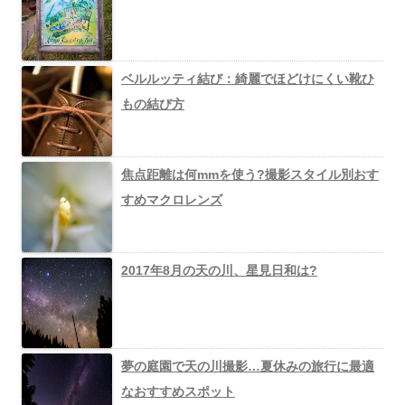
ベルルッティ結び：綺麗でほどけにくい靴ひ
もの結び方
焦点距離は何mmを使う?撮影スタイル別おす
すめマクロレンズ
2017年8月の天の川、星見日和は?
夢の庭園で天の川撮影…夏休みの旅行に最適
なおすすめスポット