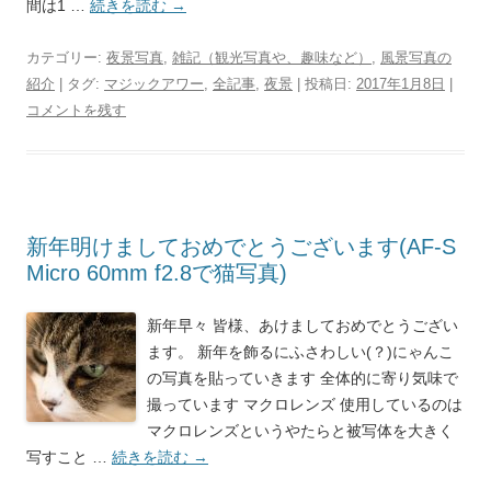
間は1 …
続きを読む
→
カテゴリー:
夜景写真
,
雑記（観光写真や、趣味など）
,
風景写真の
紹介
| タグ:
マジックアワー
,
全記事
,
夜景
| 投稿日:
2017年1月8日
|
コメントを残す
新年明けましておめでとうございます(AF-S
Micro 60mm f2.8で猫写真)
新年早々 皆様、あけましておめでとうござい
ます。 新年を飾るにふさわしい(？)にゃんこ
の写真を貼っていきます 全体的に寄り気味で
撮っています マクロレンズ 使用しているのは
マクロレンズというやたらと被写体を大きく
写すこと …
続きを読む
→