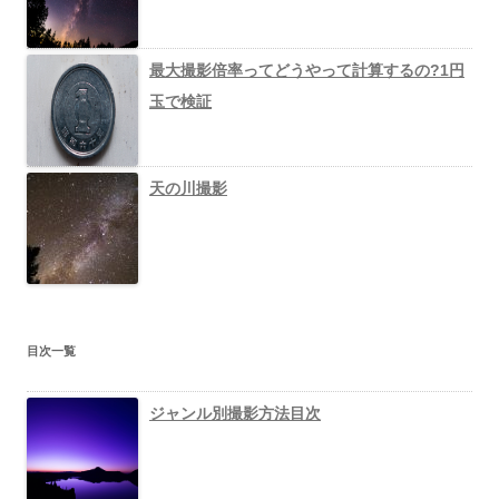
最大撮影倍率ってどうやって計算するの?1円
玉で検証
天の川撮影
目次一覧
ジャンル別撮影方法目次