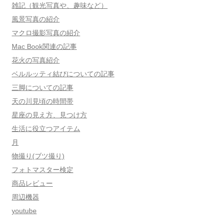
雑記（観光写真や、趣味など）
風景写真の紹介
マクロ撮影写真の紹介
Mac Book関連の記事
花火の写真紹介
ベルルッティ結びについての記事
三脚についての記事
天の川見頃の時間帯
星座の見え方、見つけ方
生活に役立つアイテム
月
物撮り(ブツ撮り)
フォトマスター検定
商品レビュー
周辺機器
youtube