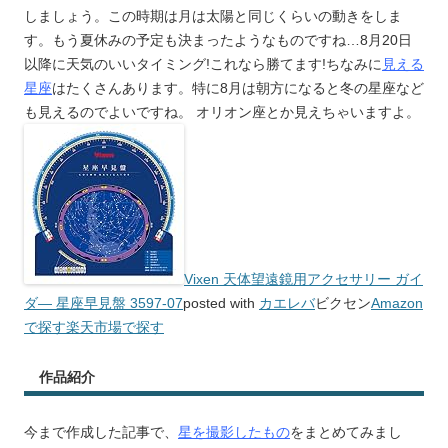
しましょう。この時期は月は太陽と同じくらいの動きをしま
す。もう夏休みの予定も決まったようなものですね…8月20日
以降に天気のいいタイミング!これなら勝てます!ちなみに
見える
星座
はたくさんあります。特に8月は朝方になると冬の星座など
も見えるのでよいですね。 オリオン座とか見えちゃいますよ。
Vixen 天体望遠鏡用アクセサリー ガイ
ダ― 星座早見盤 3597-07
posted with
カエレバ
ビクセン
Amazon
で探す
楽天市場で探す
作品紹介
今まで作成した記事で、
星を撮影したもの
をまとめてみまし