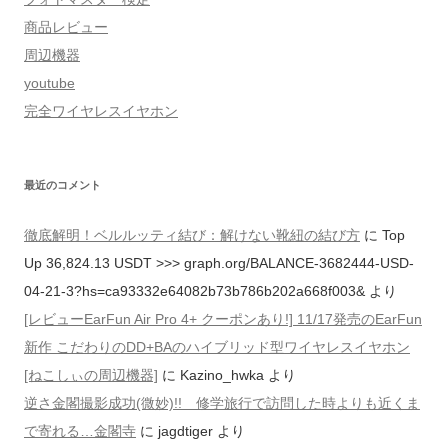
商品レビュー
周辺機器
youtube
完全ワイヤレスイヤホン
最近のコメント
徹底解明！ベルルッティ結び：解けない靴紐の結び方
に
Top
Up 36,824.13 USDT >>> graph.org/BALANCE-3682444-USD-
04-21-3?hs=ca93332e64082b73b786b202a668f003&
より
[レビューEarFun Air Pro 4+ クーポンあり!] 11/17発売のEarFun
新作 こだわりのDD+BAのハイブリッド型ワイヤレスイヤホン
[ねこしぃの周辺機器]
に
Kazino_hwka
より
逆さ金閣撮影成功(微妙)!! 修学旅行で訪問した時よりも近くま
で寄れる…金閣寺
に
jagdtiger
より