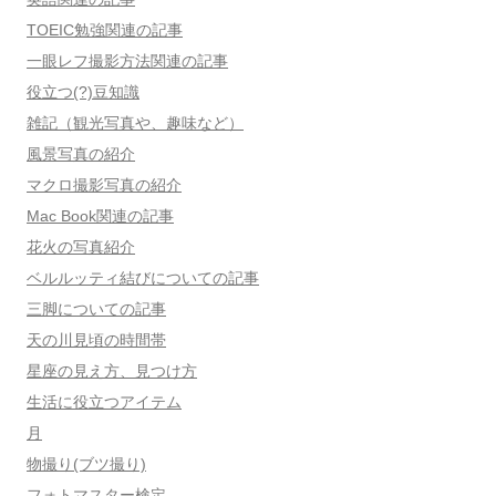
TOEIC勉強関連の記事
一眼レフ撮影方法関連の記事
役立つ(?)豆知識
雑記（観光写真や、趣味など）
風景写真の紹介
マクロ撮影写真の紹介
Mac Book関連の記事
花火の写真紹介
ベルルッティ結びについての記事
三脚についての記事
天の川見頃の時間帯
星座の見え方、見つけ方
生活に役立つアイテム
月
物撮り(ブツ撮り)
フォトマスター検定