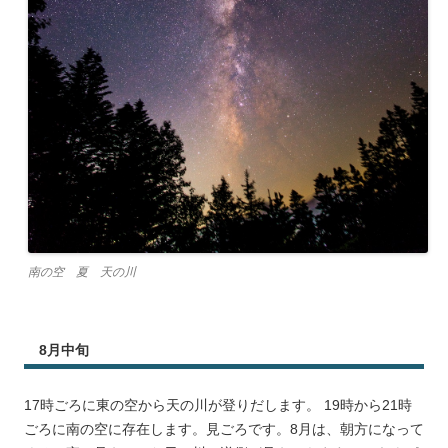
南の空 夏 天の川
8月中旬
17時ごろに東の空から天の川が登りだします。 19時から21時
ごろに南の空に存在します。見ごろです。8月は、朝方になって