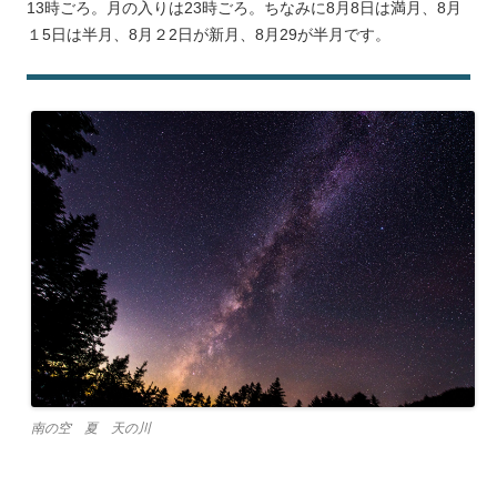
13時ごろ。月の入りは23時ごろ。ちなみに8月8日は満月、8月
１5日は半月、8月２2日が新月、8月29が半月です。
南の空 夏 天の川