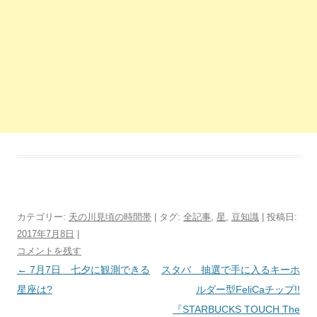
カテゴリー:
天の川見頃の時間帯
| タグ:
全記事
,
星
,
豆知識
| 投稿日:
2017年7月8日
|
コメントを残す
投
←
7月7日 七夕に観測できる
スタバ 抽選で手に入るキーホ
稿
星座は?
ルダー型FeliCaチップ!!
ナ
『STARBUCKS TOUCH The