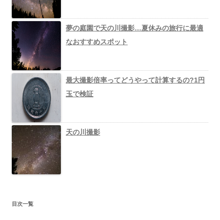
夢の庭園で天の川撮影…夏休みの旅行に最適
なおすすめスポット
最大撮影倍率ってどうやって計算するの?1円
玉で検証
天の川撮影
目次一覧