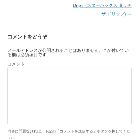
ビ
Drip』(スターバックス タッチ
ゲ
ザ ドリップ)
→
ー
シ
コメントをどうぞ
ョ
ン
メールアドレスが公開されることはありません。 * が付いてい
る欄は必須項目です
コメント
内容に問題なければ、下記の「コメントを送信する」ボタンを押してくだ
さい。