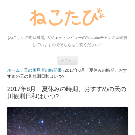
[ねこしぃの周辺機器] ガジェットレビューのYoutubeチャンネル運営
していますのでそちらもご覧ください！
コ
メニュー
ン
テ
ホーム
›
天の川見頃の時間帯
›
2017年8月 夏休みの時期、おす
ン
ツ
すめの天の川観測日和はいつ?
へ
ス
キ
2017年8月 夏休みの時期、おすすめの天の
ッ
川観測日和はいつ?
プ