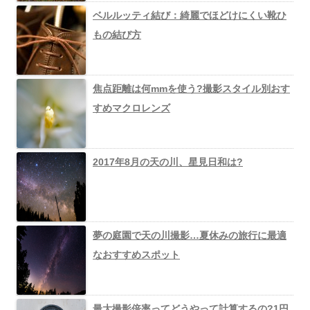
ベルルッティ結び：綺麗でほどけにくい靴ひ
もの結び方
焦点距離は何mmを使う?撮影スタイル別おす
すめマクロレンズ
2017年8月の天の川、星見日和は?
夢の庭園で天の川撮影…夏休みの旅行に最適
なおすすめスポット
最大撮影倍率ってどうやって計算するの?1円