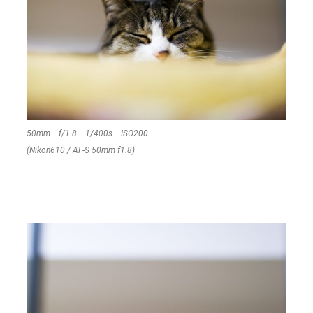
50mm f/1.8 1/400s ISO200
(Nikon610 / AF-S 50mm f1.8)