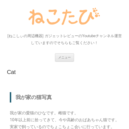
[ねこしぃの周辺機器] ガジェットレビューのYoutubeチャンネル運営
していますのでそちらもご覧ください！
コ
メニュー
ン
テ
ン
Cat
ツ
へ
ス
キ
ッ
プ
我が家の猫写真
我が家の愛猫のひなです。雌猫です。
10年以上前に拾ってきて、今や高齢のおばあちゃん猫です。
実家で飼っているのでちょこちょこ会いに行っています。