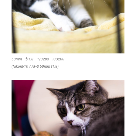
50mm f/1.8 1/320s ISO200
(Nikon610 / AF-S 50mm f1.8)