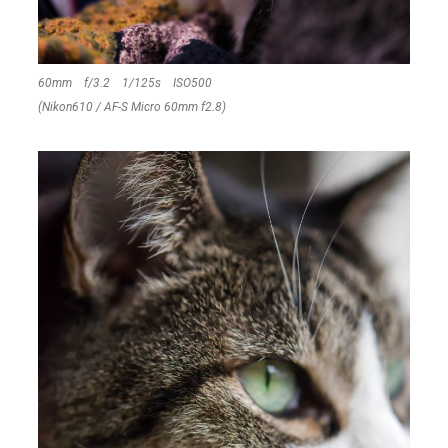
60mm f/3.2 1/125s ISO500
(Nikon610 / AF-S Micro 60mm f2.8)