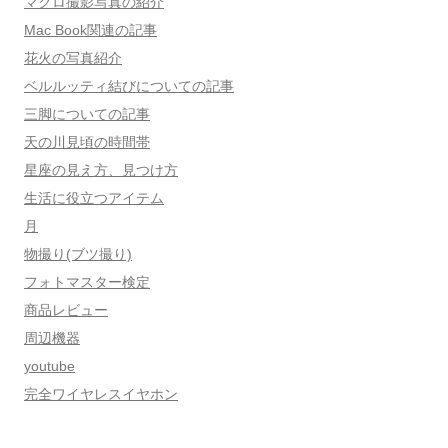
マクロ撮影写真の紹介
Mac Book関連の記事
花火の写真紹介
ベルルッティ結びについての記事
三脚についての記事
天の川見頃の時間帯
星座の見え方、見つけ方
生活に役立つアイテム
月
物撮り(ブツ撮り)
フォトマスター検定
商品レビュー
周辺機器
youtube
完全ワイヤレスイヤホン