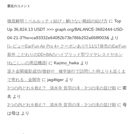
最近のコメント
徹底解明！ベルルッティ結び：解けない靴紐の結び方
に
Top
Up 36,824.13 USDT >>> graph.org/BALANCE-3682444-USD-
04-21-3?hs=ca93332e64082b73b786b202a668f003&
より
[レビューEarFun Air Pro 4+ クーポンあり!] 11/17発売のEarFun
新作 こだわりのDD+BAのハイブリッド型ワイヤレスイヤホン
[ねこしぃの周辺機器]
に
Kazino_hwka
より
逆さ金閣撮影成功(微妙)!! 修学旅行で訪問した時よりも近くま
で寄れる…金閣寺
に
jagdtiger
より
3つの内どれを飲む? 清水寺 音羽の滝：3つの滝の並び順
に
匿
名
より
3つの内どれを飲む? 清水寺 音羽の滝：3つの滝の並び順
に
母
は母は
より