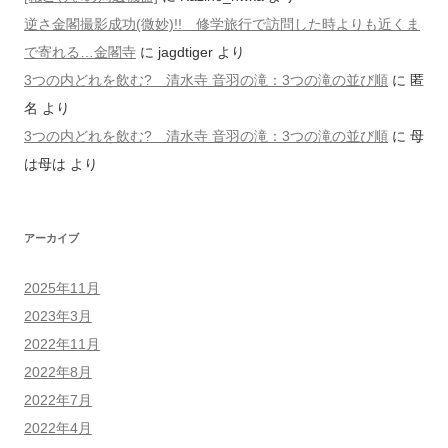
逆さ金閣撮影成功(微妙)!! 修学旅行で訪問した時よりも近くま
で寄れる…金閣寺
に
jagdtiger
より
3つの内どれを飲む? 清水寺 音羽の滝：3つの滝の並び順
に
匿
名
より
3つの内どれを飲む? 清水寺 音羽の滝：3つの滝の並び順
に
母
は母は
より
アーカイブ
2025年11月
2023年3月
2022年11月
2022年8月
2022年7月
2022年4月