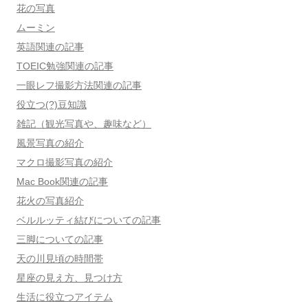
花の写真
ムーミン
英語関連の記事
TOEIC勉強関連の記事
一眼レフ撮影方法関連の記事
役立つ(?)豆知識
雑記（観光写真や、趣味など）
風景写真の紹介
マクロ撮影写真の紹介
Mac Book関連の記事
花火の写真紹介
ベルルッティ結びについての記事
三脚についての記事
天の川見頃の時間帯
星座の見え方、見つけ方
生活に役立つアイテム