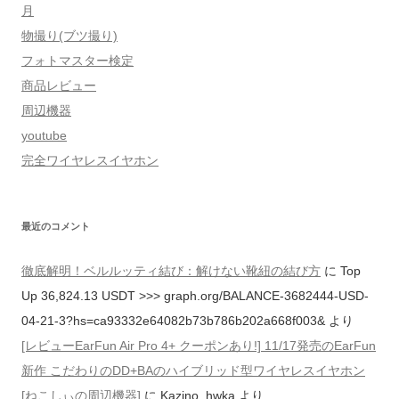
月
物撮り(ブツ撮り)
フォトマスター検定
商品レビュー
周辺機器
youtube
完全ワイヤレスイヤホン
最近のコメント
徹底解明！ベルルッティ結び：解けない靴紐の結び方
に
Top
Up 36,824.13 USDT >>> graph.org/BALANCE-3682444-USD-
04-21-3?hs=ca93332e64082b73b786b202a668f003&
より
[レビューEarFun Air Pro 4+ クーポンあり!] 11/17発売のEarFun
新作 こだわりのDD+BAのハイブリッド型ワイヤレスイヤホン
[ねこしぃの周辺機器]
に
Kazino_hwka
より