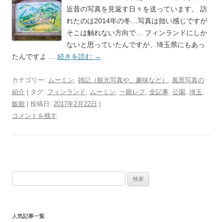
近昔の写真を見返す日々を送っています。 訪
れたのは2014年の冬…写真は拙い感じですが
そこは触れない方向で… フィンランドにしか
ないと思っていたんですが、埼玉県にもあっ
たんですよ …
続きを読む
→
カテゴリー:
ムーミン
,
雑記（観光写真や、趣味など）
,
風景写真の
紹介
| タグ:
フィンランド
,
ムーミン
,
一眼レフ
,
全記事
,
公園
,
埼玉
,
飯能
| 投稿日:
2017年2月22日
|
コメントを残す
検
索
:
人気記事一覧