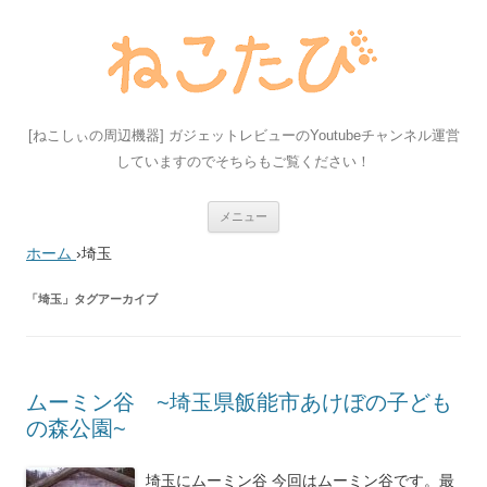
[ねこしぃの周辺機器] ガジェットレビューのYoutubeチャンネル運営
していますのでそちらもご覧ください！
コ
メニュー
ン
テ
ホーム
›
埼玉
ン
ツ
へ
ス
「
埼玉
」タグアーカイブ
キ
ッ
プ
ムーミン谷 ~埼玉県飯能市あけぼの子ども
の森公園~
埼玉にムーミン谷 今回はムーミン谷です。最