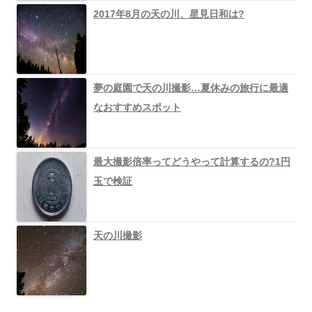
2017年8月の天の川、星見日和は?
夢の庭園で天の川撮影…夏休みの旅行に最適
なおすすめスポット
最大撮影倍率ってどうやって計算するの?1円
玉で検証
天の川撮影