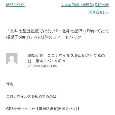
ナ
時間帯紹介)
すすめ日程と時間帯(見頃の時
ビ
間帯紹介)
→
ゲ
ー
「
北斗七星は星座ではない?：北斗七星(Big Dipper)と北
シ
極星(Polaris)
」への1件のフィードバック
ョ
ン
周知活動、コロナウイルスを広めさせてるの
は、米国スパイのCIA
2023年5月3日 21:06
件名
コロナウイルスを広めてるのは
GPSを作り出した【米国防総省(米国スパイ)】