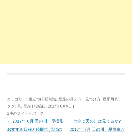
カテゴリー:
役立つ(?)豆知識
,
星座の見え方、見つけ方
,
星系写真
|
タグ:
星
,
星座
| 投稿日:
2017年6月9日
|
1件のフィードバック
投
←
2017年 6月 天の川、星撮影
七夕に天の川は見えるか?
稿
おすすめ日程と時間帯(見頃の
2017年 7月 天の川、星撮影お