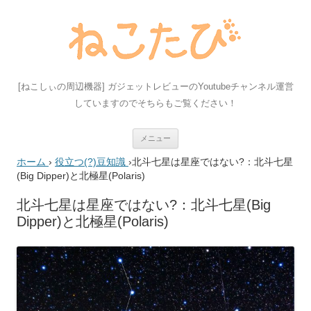
[ねこしぃの周辺機器] ガジェットレビューのYoutubeチャンネル運営
していますのでそちらもご覧ください！
コ
メニュー
ン
テ
ホーム
›
役立つ(?)豆知識
›
北斗七星は星座ではない?：北斗七星
ン
ツ
(Big Dipper)と北極星(Polaris)
へ
ス
キ
北斗七星は星座ではない?：北斗七星(Big
ッ
Dipper)と北極星(Polaris)
プ