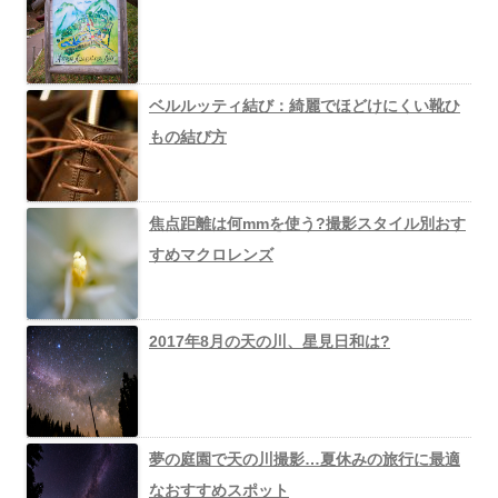
ベルルッティ結び：綺麗でほどけにくい靴ひ
もの結び方
焦点距離は何mmを使う?撮影スタイル別おす
すめマクロレンズ
2017年8月の天の川、星見日和は?
夢の庭園で天の川撮影…夏休みの旅行に最適
なおすすめスポット