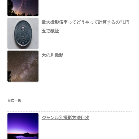
最大撮影倍率ってどうやって計算するの?1円
玉で検証
天の川撮影
目次一覧
ジャンル別撮影方法目次