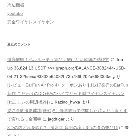
周辺機器
youtube
完全ワイヤレスイヤホン
最近のコメント
徹底解明！ベルルッティ結び：解けない靴紐の結び方
に
Top
Up 36,824.13 USDT >>> graph.org/BALANCE-3682444-USD-
04-21-3?hs=ca93332e64082b73b786b202a668f003&
より
[レビューEarFun Air Pro 4+ クーポンあり!] 11/17発売のEarFun
新作 こだわりのDD+BAのハイブリッド型ワイヤレスイヤホン
[ねこしぃの周辺機器]
に
Kazino_hwka
より
逆さ金閣撮影成功(微妙)!! 修学旅行で訪問した時よりも近くま
で寄れる…金閣寺
に
jagdtiger
より
3つの内どれを飲む? 清水寺 音羽の滝：3つの滝の並び順
に
匿
名
より