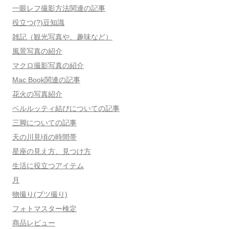
一眼レフ撮影方法関連の記事
役立つ(?)豆知識
雑記（観光写真や、趣味など）
風景写真の紹介
マクロ撮影写真の紹介
Mac Book関連の記事
花火の写真紹介
ベルルッティ結びについての記事
三脚についての記事
天の川見頃の時間帯
星座の見え方、見つけ方
生活に役立つアイテム
月
物撮り(ブツ撮り)
フォトマスター検定
商品レビュー