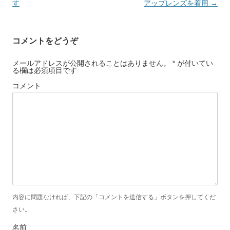
ビ
す
アップレンズを着用
→
ゲ
ー
コメントをどうぞ
シ
ョ
メールアドレスが公開されることはありません。 * が付いてい
る欄は必須項目です
ン
コメント
内容に問題なければ、下記の「コメントを送信する」ボタンを押してくだ
さい。
名前