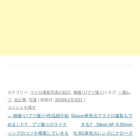
カテゴリー:
マクロ撮影写真の紹介
,
物撮り(ブツ撮り)
| タグ:
一眼レ
フ
,
全記事
,
写真
| 投稿日:
2018年2月10日
|
コメントを残す
投
←
物撮り(ブツ撮り)作品紹介始
50㎜m単焦点でマクロ撮影もで
稿
めました!! ブツ撮りのライテ
きる!! Nikon AF-S 50mm
ナ
ィングのコツを模索していきま
f1.8G単焦点レンズにクローズ