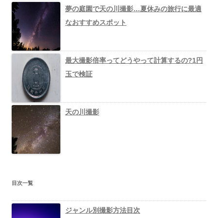
夢の庭園で天の川撮影…夏休みの旅行に最適
なおすすめスポット
最大撮影倍率ってどうやって計算するの?1円
玉で検証
天の川撮影
目次一覧
ジャンル別撮影方法目次