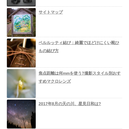
サイトマップ
ベルルッティ結び：綺麗でほどけにくい靴ひ
もの結び方
焦点距離は何mmを使う?撮影スタイル別おす
すめマクロレンズ
2017年8月の天の川、星見日和は?