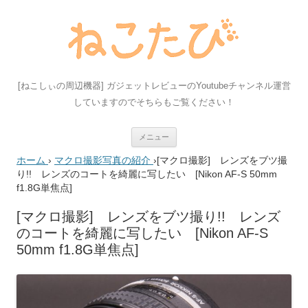
[ねこしぃの周辺機器] ガジェットレビューのYoutubeチャンネル運営
していますのでそちらもご覧ください！
コ
メニュー
ン
テ
ホーム
›
マクロ撮影写真の紹介
›
[マクロ撮影] レンズをブツ撮
ン
ツ
り!! レンズのコートを綺麗に写したい [Nikon AF-S 50mm
へ
f1.8G単焦点]
ス
キ
ッ
[マクロ撮影] レンズをブツ撮り!! レンズ
プ
のコートを綺麗に写したい [Nikon AF-S
50mm f1.8G単焦点]