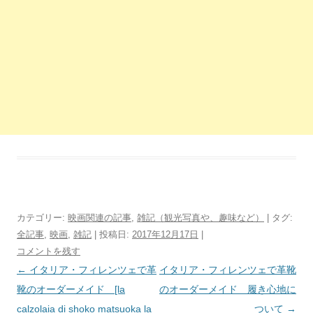
カテゴリー:
映画関連の記事
,
雑記（観光写真や、趣味など）
| タグ:
全記事
,
映画
,
雑記
| 投稿日:
2017年12月17日
|
コメントを残す
投
←
イタリア・フィレンツェで革
イタリア・フィレンツェで革靴
稿
靴のオーダーメイド [la
のオーダーメイド 履き心地に
ナ
calzolaia di shoko matsuoka la
ついて
→