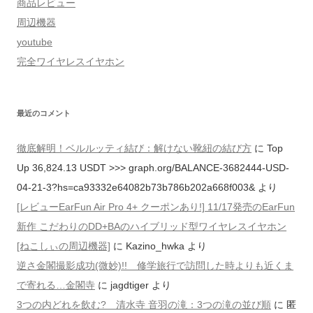
商品レビュー
周辺機器
youtube
完全ワイヤレスイヤホン
最近のコメント
徹底解明！ベルルッティ結び：解けない靴紐の結び方
に
Top
Up 36,824.13 USDT >>> graph.org/BALANCE-3682444-USD-
04-21-3?hs=ca93332e64082b73b786b202a668f003&
より
[レビューEarFun Air Pro 4+ クーポンあり!] 11/17発売のEarFun
新作 こだわりのDD+BAのハイブリッド型ワイヤレスイヤホン
[ねこしぃの周辺機器]
に
Kazino_hwka
より
逆さ金閣撮影成功(微妙)!! 修学旅行で訪問した時よりも近くま
で寄れる…金閣寺
に
jagdtiger
より
3つの内どれを飲む? 清水寺 音羽の滝：3つの滝の並び順
に
匿