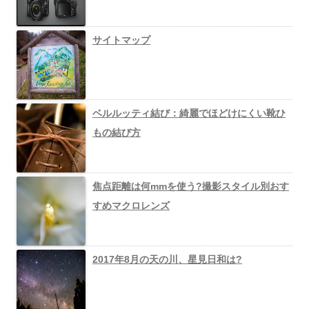
サイトマップ
ベルルッティ結び：綺麗でほどけにくい靴ひ
もの結び方
焦点距離は何mmを使う?撮影スタイル別おす
すめマクロレンズ
2017年8月の天の川、星見日和は?