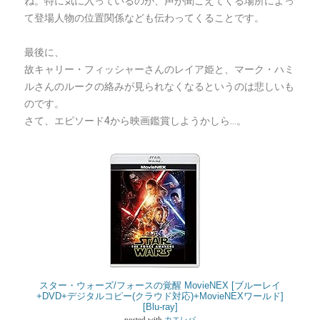
ね。特に気に入っているのが、声が聞こえてくる場所によっ
て登場人物の位置関係なども伝わってくることです。
最後に、
故キャリー・フィッシャーさんのレイア姫と、マーク・ハミ
ルさんのルークの絡みが見られなくなるというのは悲しいも
のです。
さて、エピソード4から映画鑑賞しようかしら…。
スター・ウォーズ/フォースの覚醒 MovieNEX [ブルーレイ
+DVD+デジタルコピー(クラウド対応)+MovieNEXワールド]
[Blu-ray]
posted with
カエレバ