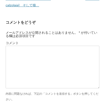
ビ
calzolaia] そして猫…
ゲ
ー
コメントをどうぞ
シ
ョ
メールアドレスが公開されることはありません。 * が付いてい
る欄は必須項目です
ン
コメント
内容に問題なければ、下記の「コメントを送信する」ボタンを押してくだ
さい。