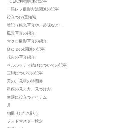
TOEIC勉強関連の記事
一眼レフ撮影方法関連の記事
役立つ(?)豆知識
雑記（観光写真や、趣味など）
風景写真の紹介
マクロ撮影写真の紹介
Mac Book関連の記事
花火の写真紹介
ベルルッティ結びについての記事
三脚についての記事
天の川見頃の時間帯
星座の見え方、見つけ方
生活に役立つアイテム
月
物撮り(ブツ撮り)
フォトマスター検定