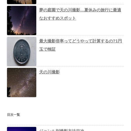
夢の庭園で天の川撮影…夏休みの旅行に最適
なおすすめスポット
最大撮影倍率ってどうやって計算するの?1円
玉で検証
天の川撮影
目次一覧
ジャンル別撮影方法目次