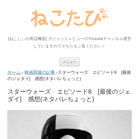
[ねこしぃの周辺機器] ガジェットレビューのYoutubeチャンネル運営
していますのでそちらもご覧ください！
コ
メニュー
ン
テ
ホーム
›
映画関連の記事
›
スターウォーズ エピソード8 [最後
ン
ツ
のジェダイ] 感想(ネタバレちょっと)
へ
ス
キ
スターウォーズ エピソード8 [最後のジェ
ッ
ダイ] 感想(ネタバレちょっと)
プ