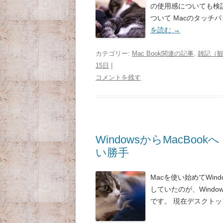
の使用感についても検
ついて Macのタッチ
を読む
→
カテゴリー:
Mac Book関連の記事
,
雑記（
15日
|
コメントを残す
WindowsからMacB
い勝手
Macを使い始めてWi
していたのが、Wind
です。 現在デスクトップ