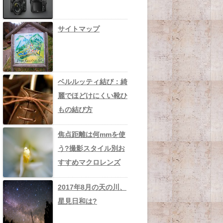
サイトマップ
ベルルッティ結び：綺
麗でほどけにくい靴ひ
もの結び方
焦点距離は何mmを使
う?撮影スタイル別お
すすめマクロレンズ
2017年8月の天の川、
星見日和は?