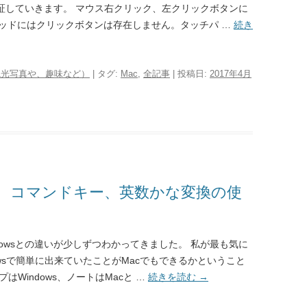
証していきます。 マウス右クリック、左クリックボタンに
パッドにはクリックボタンは存在しません。タッチパ …
続き
観光写真や、趣味など）
| タグ:
Mac
,
全記事
| 投稿日:
2017年4月
ookへ コマンドキー、英数かな変換の使
ndowsとの違いが少しずつわかってきました。 私が最も気に
owsで簡単に出来ていたことがMacでもできるかということ
はWindows、ノートはMacと …
続きを読む
→