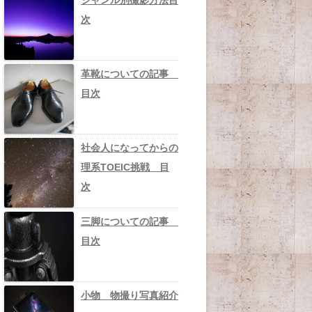
ジャンル別撮影方法目
次
革靴についての記事
目次
社会人になってからの
理系TOEIC挑戦 目
次
三脚についての記事
目次
小物 物撮り写真紹介