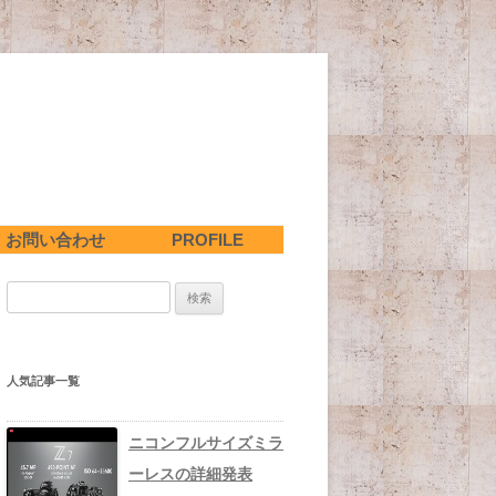
お問い合わせ
PROFILE
陽系
検
が見
星座、天の川記事のまとめ
索
:
人気記事一覧
ニコンフルサイズミラ
ーレスの詳細発表