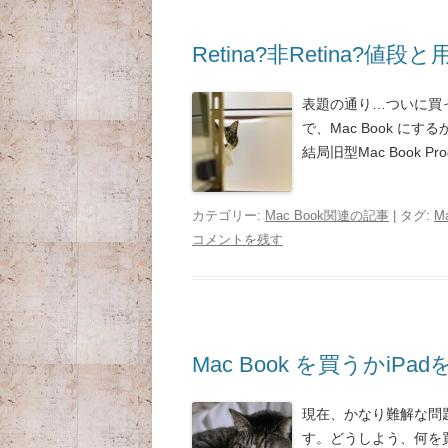
Retina?非Retina?値
表題の通り…ついに買
で、Mac Book に
結局旧型Mac Book P
カテゴリー:
Mac Book関連の記事
| タグ:
M
コメントを残す
Mac Book を買うかiPa
現在、かなり難解な問
す。どうしよう、何を