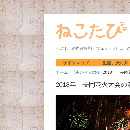
[ねこしぃの周辺機器] ガジェットレビュー
サイトマップ
星座、天の川
ホーム
›
花火の写真紹介
›
2018年 長
自分史上最高の星空!
天の川撮影…夏休み
2018年 長岡花火大会
おすすめス