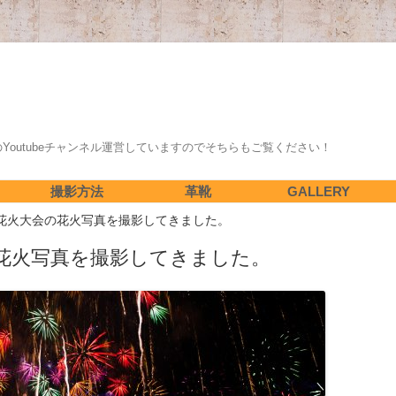
のYoutubeチャンネル運営していますのでそちらもご覧ください！
コ
撮影方法
革靴
GALLERY
ン
テ
岡花火大会の花火写真を撮影してきました。
! 夢の庭園で
綺麗な夜景を撮影したい！簡単夜景
天の川、星景写真 LIGHTLOOMで
綺麗な夜景が撮りたい！ほんの少し
天の川のもやもやって何? 太
ン
ツ
の旅行に最適な
撮影方法 基礎知識編
の現像方法を紹介! 実はレタッチっ
の工夫 7つを紹介
から見た銀河系の内側：天の川
へ
の花火写真を撮影してきました。
ス
ポット
て簡単なんです
える仕組み
キ
ッ
プ