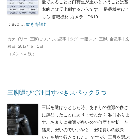
量であることと耐荷重が重いということは基
本的には反比例するからです。 搭載機材はこ
ちら 搭載機材 カメラ D610
：850 …
続きを読む
→
カテゴリー:
三脚についての記事
| タグ:
一眼レフ
,
三脚
,
全記事
| 投
稿日:
2017年6月1日
|
コメントを残す
三脚選びで注目すべきスペック５つ
三脚を選ぼうとした時、あまりの種類の多さ
に辟易したことはありませんか？ 私はありま
す。あまりに種類が多いので何度も挫折した
結果、安いのでいいやと「安物買いの銭失
い」を地で行きました。 ですが、三脚を選ぶ