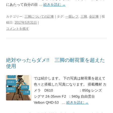
にあたって自分の目 …
続きを読む
→
カテゴリー:
三脚についての記事
| タグ:
一眼レフ
,
三脚
,
全記事
| 投
稿日:
2017年5月31日
|
コメントを残す
絶対やったらダメ!! 三脚の耐荷重を超えた
使用
では紹介します。 下の写真は耐荷重を超えて
色々と搭載した写真になります。 搭載機材 カ
メラ D610 ：850g レンズ
シグマ 24-35mm F2 ：940g 自由雲台
Velbon QHD-53 …
続きを読む
→