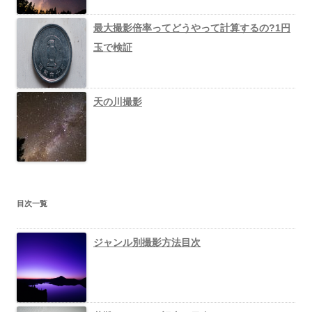
最大撮影倍率ってどうやって計算するの?1円
玉で検証
天の川撮影
目次一覧
ジャンル別撮影方法目次