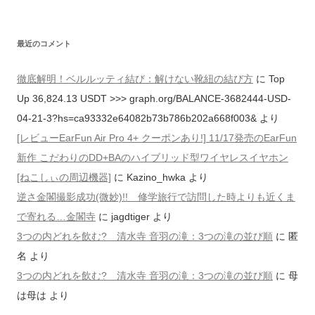
最近のコメント
徹底解明！ベルルッティ結び：解けない靴紐の結び方
に
Top
Up 36,824.13 USDT >>> graph.org/BALANCE-3682444-USD-
04-21-3?hs=ca93332e64082b73b786b202a668f003&
より
[レビューEarFun Air Pro 4+ クーポンあり!] 11/17発売のEarFun
新作 こだわりのDD+BAのハイブリッド型ワイヤレスイヤホン
[ねこしぃの周辺機器]
に
Kazino_hwka
より
逆さ金閣撮影成功(微妙)!! 修学旅行で訪問した時よりも近くま
で寄れる…金閣寺
に
jagdtiger
より
3つの内どれを飲む? 清水寺 音羽の滝：3つの滝の並び順
に
匿
名
より
3つの内どれを飲む? 清水寺 音羽の滝：3つの滝の並び順
に
母
は母は
より