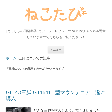
[ねこしぃの周辺機器] ガジェットレビューのYoutubeチャンネル運営
していますのでそちらもご覧ください！
コ
メニュー
ン
テ
ホーム
›
三脚についての記事
ン
ツ
へ
ス
「
三脚についての記事
」カテゴリーアーカイブ
キ
ッ
プ
GITZO三脚 GT1541 1型マウンテニア 遂に
購入
どんな三脚を購入しようか散々迷いました