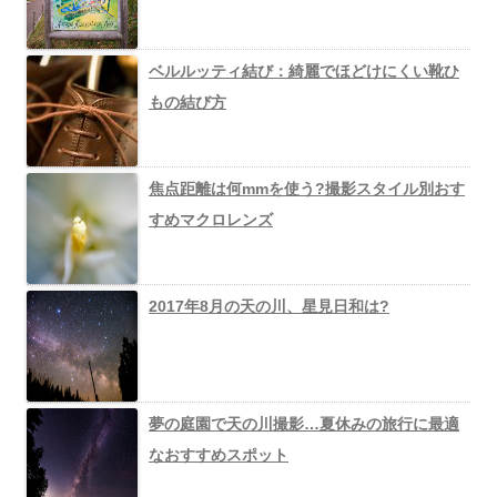
ベルルッティ結び：綺麗でほどけにくい靴ひ
もの結び方
焦点距離は何mmを使う?撮影スタイル別おす
すめマクロレンズ
2017年8月の天の川、星見日和は?
夢の庭園で天の川撮影…夏休みの旅行に最適
なおすすめスポット