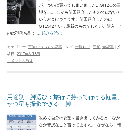
が、ついに買ってしまいました…GITZOの三
脚を…。 しかも前回紹介したものではないと
いうおまけつきです。前回紹介したのは
GT1542という最新のものでしたが、購入した
のは型落ち品で …
続きを読む
→
カテゴリー:
三脚についての記事
| タグ:
一眼レフ
,
三脚
,
全記事
| 投
稿日:
2017年6月3日
|
コメントを残す
用途別三脚選び：旅行に持って行ける軽量、
かつ星も撮影できる三脚
改めて自分の要望を書き出してみると、なか
なか贅沢なこと言ってますね。 なぜなら、軽