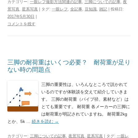
カテゴリー:
一眼レフ撮影方法関連の記事
,
三脚についての記事
,
夜
景写真
,
星系写真
| タグ:
一眼レフ
,
全記事
,
豆知識
,
雑記
| 投稿日:
2017年5月30日
|
コメントを残す
三脚の耐荷重はいくつ必要？ 耐荷重が足り
ない時の問題点
三脚の重要性は、いろんなところで説かれて
いるのですが体験談を交えて紹介していきま
す。 三脚の耐荷重（パイプ径、素材など）は
とても重要です。 耐荷重 各メーカーの三脚に
は耐荷重が明記されていますね。 耐荷重2kg
とか、5k …
続きを読む
→
カテゴリー:
三脚についての記事
,
夜景写真
,
星系写真
| タグ:
一眼レ