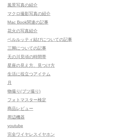
風景写真の紹介
マクロ撮影写真の紹介
Mac Book関連の記事
花火の写真紹介
ベルルッティ結びについての記事
三脚についての記事
天の川見頃の時間帯
星座の見え方、見つけ方
生活に役立つアイテム
月
物撮り(ブツ撮り)
フォトマスター検定
商品レビュー
周辺機器
youtube
完全ワイヤレスイヤホン