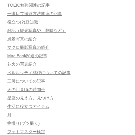
TOEIC勉強関連の記事
一眼レフ撮影方法関連の記事
役立つ(?)豆知識
雑記（観光写真や、趣味など）
風景写真の紹介
マクロ撮影写真の紹介
Mac Book関連の記事
花火の写真紹介
ベルルッティ結びについての記事
三脚についての記事
天の川見頃の時間帯
星座の見え方、見つけ方
生活に役立つアイテム
月
物撮り(ブツ撮り)
フォトマスター検定