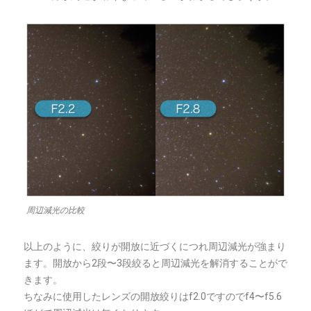
周辺減光の比較
以上のように、絞りが開放に近づくにつれ周辺減光が強まり
ます。開放から2段〜3段絞ると周辺減光を解消することがで
きます。
ちなみに使用したレンズの開放絞りはf2.0ですのでf4〜f5.6