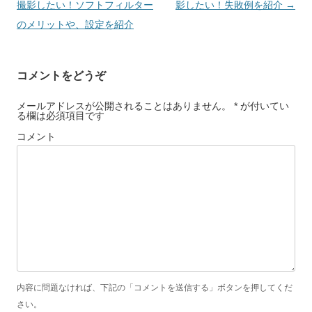
稿
撮影したい！ソフトフィルター
影したい！失敗例を紹介
→
ナ
のメリットや、設定を紹介
ビ
ゲ
コメントをどうぞ
ー
シ
メールアドレスが公開されることはありません。 * が付いてい
る欄は必須項目です
ョ
コメント
ン
内容に問題なければ、下記の「コメントを送信する」ボタンを押してくだ
さい。