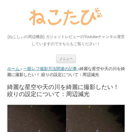
[ねこしぃの周辺機器] ガジェットレビューのYoutubeチャンネル運営
していますのでそちらもご覧ください！
コ
メニュー
ン
テ
ホーム
›
一眼レフ撮影方法関連の記事
›
綺麗な星空や天の川を綺
ン
ツ
麗に撮影したい！ 絞りの設定について：周辺減光
へ
ス
キ
綺麗な星空や天の川を綺麗に撮影したい！
ッ
絞りの設定について：周辺減光
プ