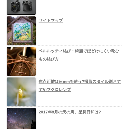
サイトマップ
ベルルッティ結び：綺麗でほどけにくい靴ひ
もの結び方
焦点距離は何mmを使う?撮影スタイル別おす
すめマクロレンズ
2017年8月の天の川、星見日和は?