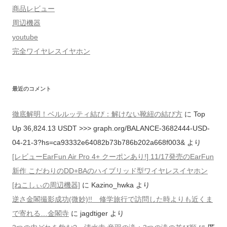
商品レビュー
周辺機器
youtube
完全ワイヤレスイヤホン
最近のコメント
徹底解明！ベルルッティ結び：解けない靴紐の結び方
に
Top
Up 36,824.13 USDT >>> graph.org/BALANCE-3682444-USD-
04-21-3?hs=ca93332e64082b73b786b202a668f003&
より
[レビューEarFun Air Pro 4+ クーポンあり!] 11/17発売のEarFun
新作 こだわりのDD+BAのハイブリッド型ワイヤレスイヤホン
[ねこしぃの周辺機器]
に
Kazino_hwka
より
逆さ金閣撮影成功(微妙)!! 修学旅行で訪問した時よりも近くま
で寄れる…金閣寺
に
jagdtiger
より