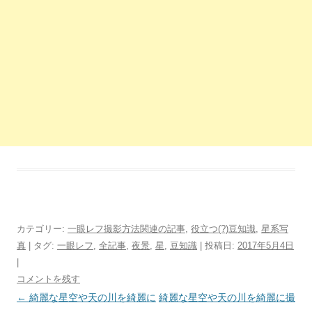
カテゴリー:
一眼レフ撮影方法関連の記事
,
役立つ(?)豆知識
,
星系写
真
| タグ:
一眼レフ
,
全記事
,
夜景
,
星
,
豆知識
| 投稿日:
2017年5月4日
|
コメントを残す
投
←
綺麗な星空や天の川を綺麗に
綺麗な星空や天の川を綺麗に撮