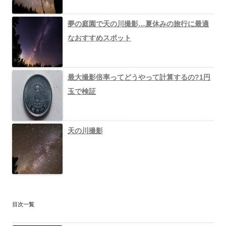
夢の庭園で天の川撮影…夏休みの旅行に最適
なおすすめスポット
最大撮影倍率ってどうやって計算するの?1円
玉で検証
天の川撮影
目次一覧