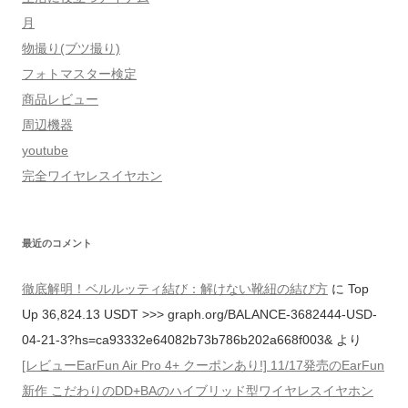
月
物撮り(ブツ撮り)
フォトマスター検定
商品レビュー
周辺機器
youtube
完全ワイヤレスイヤホン
最近のコメント
徹底解明！ベルルッティ結び：解けない靴紐の結び方
に
Top
Up 36,824.13 USDT >>> graph.org/BALANCE-3682444-USD-
04-21-3?hs=ca93332e64082b73b786b202a668f003&
より
[レビューEarFun Air Pro 4+ クーポンあり!] 11/17発売のEarFun
新作 こだわりのDD+BAのハイブリッド型ワイヤレスイヤホン