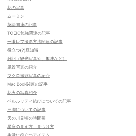
花の写真
ムーミン
英語関連の記事
TOEIC勉強関連の記事
一眼レフ撮影方法関連の記事
役立つ(?)豆知識
雑記（観光写真や、趣味など）
風景写真の紹介
マクロ撮影写真の紹介
Mac Book関連の記事
花火の写真紹介
ベルルッティ結びについての記事
三脚についての記事
天の川見頃の時間帯
星座の見え方、見つけ方
生活に役立つアイテム