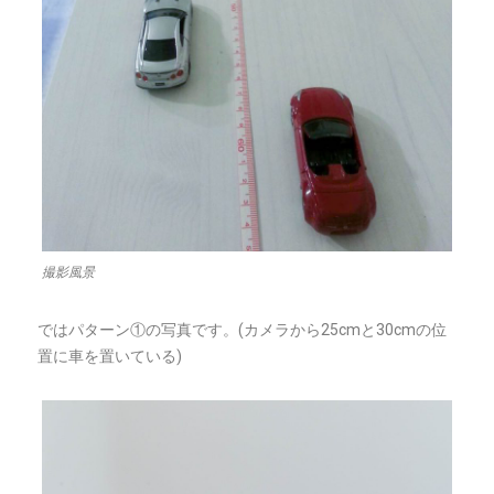
撮影風景
ではパターン①の写真です。(カメラから25cmと30cmの位
置に車を置いている)