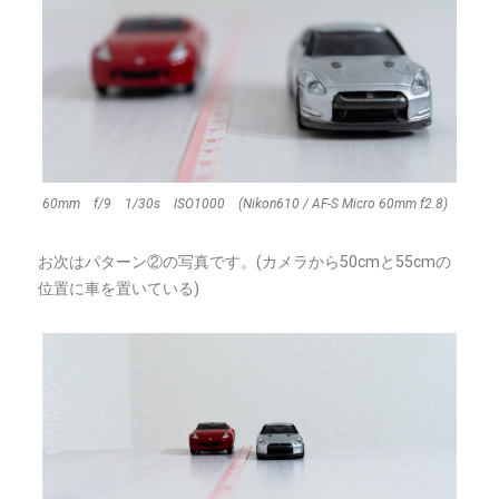
60mm f/9 1/30s ISO1000 (Nikon610 / AF-S Micro 60mm f2.8)
お次はパターン②の写真です。(カメラから50cmと55cmの
位置に車を置いている)