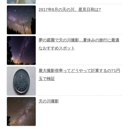
2017年8月の天の川、星見日和は?
夢の庭園で天の川撮影…夏休みの旅行に最適
なおすすめスポット
最大撮影倍率ってどうやって計算するの?1円
玉で検証
天の川撮影