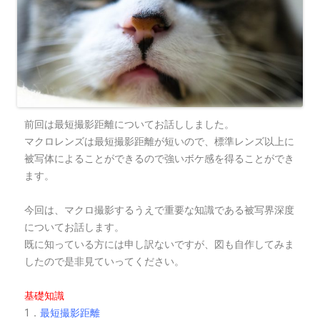
前回は最短撮影距離についてお話ししました。
マクロレンズは最短撮影距離が短いので、標準レンズ以上に
被写体によることができるので強いボケ感を得ることができ
ます。
今回は、マクロ撮影するうえで重要な知識である被写界深度
についてお話します。
既に知っている方には申し訳ないですが、図も自作してみま
したので是非見ていってください。
基礎知識
1．
最短撮影距離