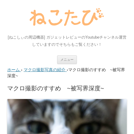
[ねこしぃの周辺機器] ガジェットレビューのYoutubeチャンネル運営
していますのでそちらもご覧ください！
コ
メニュー
ン
テ
ホーム
›
マクロ撮影写真の紹介
›
マクロ撮影のすすめ ~被写界
ン
ツ
深度~
へ
ス
キ
マクロ撮影のすすめ ~被写界深度~
ッ
プ