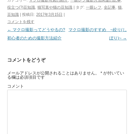
カテゴリー:
マクロ撮影写真の紹介
,
一眼レフ撮影方法関連の記事
,
役立つ(?)豆知識
,
猫写真や猫の豆知識
| タグ:
一眼レフ
,
全記事
,
猫
,
豆知識
| 投稿日:
2017年3月15日
|
コメントを残す
投
←
マクロ撮影ってどうやるの?
マクロ撮影のすすめ ~絞り(し
稿
初心者のための撮影方法紹介
ぼり)~
→
ナ
ビ
コメントをどうぞ
ゲ
ー
メールアドレスが公開されることはありません。 * が付いてい
る欄は必須項目です
シ
コメント
ョ
ン