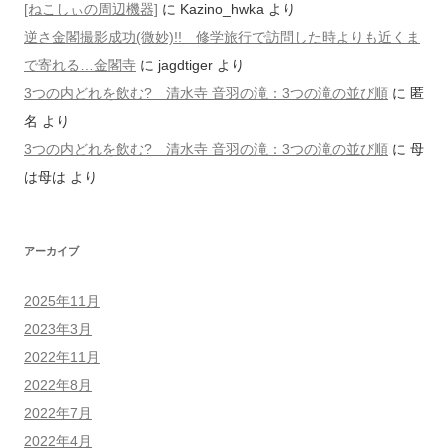
[ねこしぃの周辺機器]
に
Kazino_hwka
より
逆さ金閣撮影成功(微妙)!! 修学旅行で訪問した時よりも近くま
で寄れる…金閣寺
に
jagdtiger
より
3つの内どれを飲む? 清水寺 音羽の滝：3つの滝の並び順
に
匿
名
より
3つの内どれを飲む? 清水寺 音羽の滝：3つの滝の並び順
に
母
は母は
より
アーカイブ
2025年11月
2023年3月
2022年11月
2022年8月
2022年7月
2022年4月