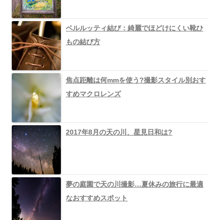
ベルルッティ結び：綺麗でほどけにくい靴ひ
もの結び方
焦点距離は何mmを使う?撮影スタイル別おす
すめマクロレンズ
2017年8月の天の川、星見日和は?
夢の庭園で天の川撮影…夏休みの旅行に最適
なおすすめスポット