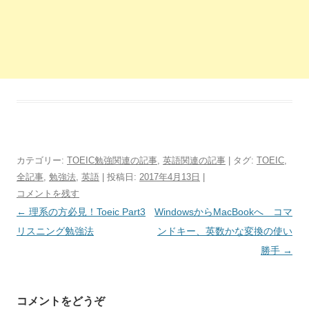
カテゴリー:
TOEIC勉強関連の記事
,
英語関連の記事
| タグ:
TOEIC
,
全記事
,
勉強法
,
英語
| 投稿日:
2017年4月13日
|
コメントを残す
投
←
理系の方必見！Toeic Part3
WindowsからMacBookへ コマ
稿
リスニング勉強法
ンドキー、英数かな変換の使い
ナ
勝手
→
ビ
ゲ
コメントをどうぞ
ー