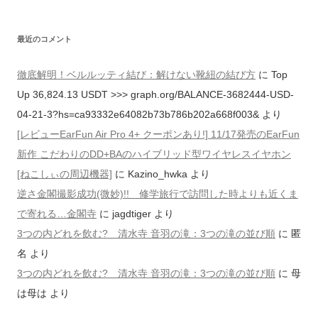
最近のコメント
徹底解明！ベルルッティ結び：解けない靴紐の結び方
に
Top
Up 36,824.13 USDT >>> graph.org/BALANCE-3682444-USD-
04-21-3?hs=ca93332e64082b73b786b202a668f003&
より
[レビューEarFun Air Pro 4+ クーポンあり!] 11/17発売のEarFun
新作 こだわりのDD+BAのハイブリッド型ワイヤレスイヤホン
[ねこしぃの周辺機器]
に
Kazino_hwka
より
逆さ金閣撮影成功(微妙)!! 修学旅行で訪問した時よりも近くま
で寄れる…金閣寺
に
jagdtiger
より
3つの内どれを飲む? 清水寺 音羽の滝：3つの滝の並び順
に
匿
名
より
3つの内どれを飲む? 清水寺 音羽の滝：3つの滝の並び順
に
母
は母は
より