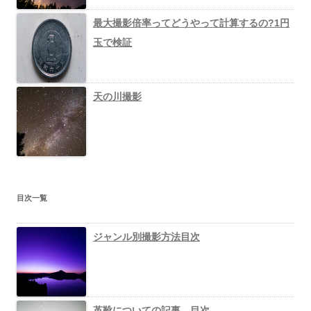
最大撮影倍率ってどうやって計算するの?1円
玉で検証
天の川撮影
目次一覧
ジャンル別撮影方法目次
革靴についての記事 目次