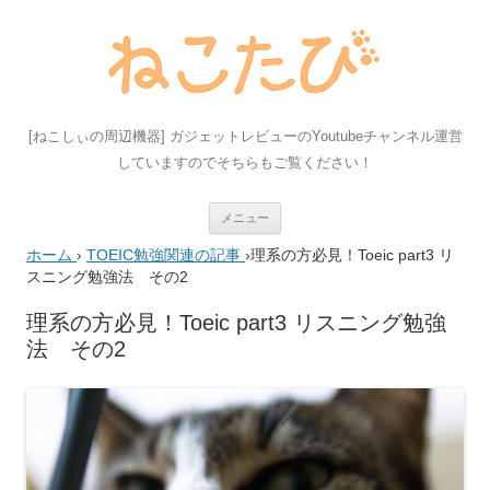
[ねこしぃの周辺機器] ガジェットレビューのYoutubeチャンネル運営
していますのでそちらもご覧ください！
コ
メニュー
ン
テ
ホーム
›
TOEIC勉強関連の記事
›
理系の方必見！Toeic part3 リ
ン
ツ
スニング勉強法 その2
へ
ス
キ
理系の方必見！Toeic part3 リスニング勉強
ッ
法 その2
プ