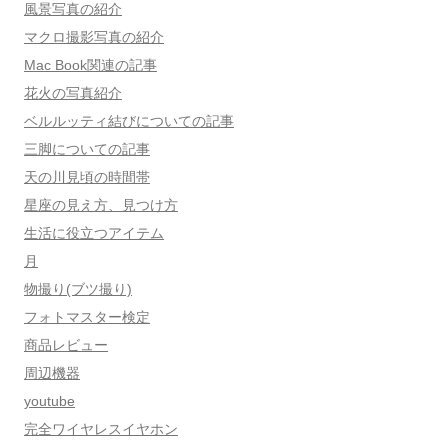
風景写真の紹介
マクロ撮影写真の紹介
Mac Book関連の記事
花火の写真紹介
ベルルッティ結びについての記事
三脚についての記事
天の川見頃の時間帯
星座の見え方、見つけ方
生活に役立つアイテム
月
物撮り(ブツ撮り)
フォトマスター検定
商品レビュー
周辺機器
youtube
完全ワイヤレスイヤホン